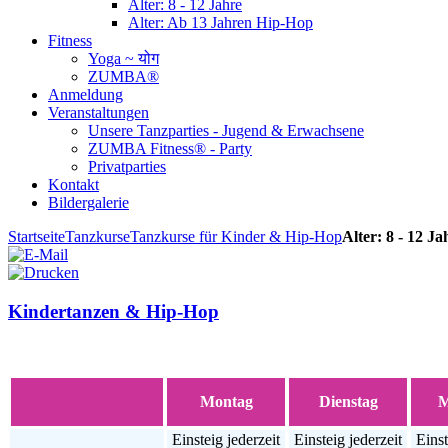
Alter: 8 - 12 Jahre
Alter: Ab 13 Jahren Hip-Hop
Fitness
Yoga ~ योग
ZUMBA®
Anmeldung
Veranstaltungen
Unsere Tanzparties - Jugend & Erwachsene
ZUMBA Fitness® - Party
Privatparties
Kontakt
Bildergalerie
Startseite
Tanzkurse
Tanzkurse für Kinder & Hip-Hop
Alter: 8 - 12 Ja
Kindertanzen & Hip-Hop
Montag
Dienstag
M
Einsteig jederzeit
Einsteig jederzeit
Einst