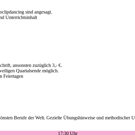
clipdancing sind angesagt.
d Unterrichtsinhalt
hrift, ansonsten zuzüglich 3,- €.
eweiligen Quartalsende möglich.
en Feiertagen
schönsten Berufe der Welt. Gezielte Übungshinweise und methodischer U
17:30 Uhr