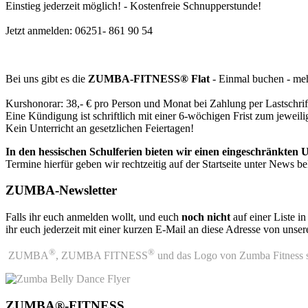
Einstieg jederzeit möglich! - Kostenfreie Schnupperstunde!
Jetzt anmelden: 06251- 861 90 54
Bei uns gibt es die
ZUMBA-FITNESS® Flat
- Einmal buchen - meh
Kurshonorar: 38,- € pro Person und Monat bei Zahlung per Lastschrift
Eine Kündigung ist schriftlich mit einer 6-wöchigen Frist zum jeweil
Kein Unterricht an gesetzlichen Feiertagen!
In den hessischen Schulferien bieten wir einen eingeschränkten U
Termine hierfür geben wir rechtzeitig auf der Startseite unter News b
ZUMBA-Newsletter
Falls ihr euch anmelden wollt, und euch
noch nicht
auf einer Liste
ihr euch jederzeit mit einer kurzen E-Mail an diese Adresse von uns
®
®
ZUMBA
, ZUMBA FITNESS
und das Logo von Zumba Fitness 
ZUMBA®-FITNESS