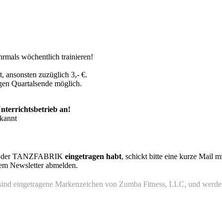
rmals wöchentlich trainieren!
, ansonsten zuzüglich 3,- €.
igen Quartalsende möglich.
nterrichtsbetrieb an!
ekannt
 in der TANZFABRIK
eingetragen habt
, schickt bitte eine kurze Mail
erem Newsletter abmelden.
sind eingetragene Markenzeichen von Zumba Fitness, LLC, und werd