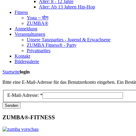
Alter: 8 - 12 Jahre
Alter: Ab 13 Jahren Hip-Hop
Fitness
Yoga ~ योग
ZUMBA®
Anmeldung
Veranstaltungen
Unsere Tanzparties - Jugend & Erwachsene
ZUMBA Fitness® - Party
Privatparties
Kontakt
Bildergalerie
Startseite
login
Bitte eine E-Mail-Adresse für das Benutzerkonto eingeben. Ein Bestä
E-Mail-Adresse:
*
Senden
ZUMBA®-FITNESS